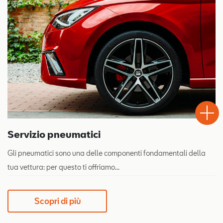
Test
Chiama
Informaz
Drive
Servizio pneumatici
Gli pneumatici sono una delle componenti fondamentali della
tua vettura: per questo ti offriamo...
Scopri di più