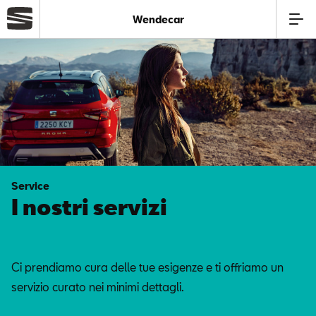
Wendecar
Azienda
Modelli
Offerte
Service
Service
I nostri servizi
Business
Ci prendiamo cura delle tue esigenze e ti offriamo un
Usato
servizio curato nei minimi dettagli.