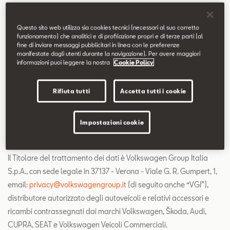
6. Modalità del trattamento e periodo di conservazione dei
Questo sito web utilizza sia cookies tecnici (necessari al suo corretto
dati
funzionamento) che analitici e di profilazione propri e di terze parti (al
fine di inviare messaggi pubblicitari in linea con le preferenze
7. Diritti dell’Interessato
manifestate dagli utenti durante la navigazione). Per avere maggiori
informazioni puoi leggere la nostra
Cookie Policy
8. Comunicazione e conferimento dei dati
Rifiuta tutti
Accetta tutti i cookie
9. Aggiornamento e modifica della Privacy Policy
Impostazioni cookie
1. Titolare, Responsabili e Autorizzati al trattamento
Il Titolare del trattamento dei dati è Volkswagen Group Italia
S.p.A., con sede legale in 37137 - Verona - Viale G. R. Gumpert, 1,
email:
privacy@volkswagengroup.it
(di seguito anche “VGI”),
distributore autorizzato degli autoveicoli e relativi accessori e
ricambi contrassegnati dai marchi Volkswagen, Škoda, Audi,
CUPRA, SEAT e Volkswagen Veicoli Commerciali.