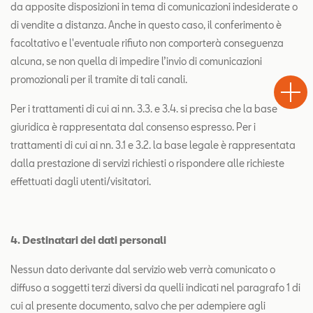
da apposite disposizioni in tema di comunicazioni indesiderate o
di vendite a distanza. Anche in questo caso, il conferimento è
facoltativo e l'eventuale rifiuto non comporterà conseguenza
alcuna, se non quella di impedire l’invio di comunicazioni
Test
Chiama
Informaz
promozionali per il tramite di tali canali.
Drive
Per i trattamenti di cui ai nn. 3.3. e 3.4. si precisa che la base
giuridica è rappresentata dal consenso espresso. Per i
trattamenti di cui ai nn. 3.1 e 3.2. la base legale è rappresentata
dalla prestazione di servizi richiesti o rispondere alle richieste
effettuati dagli utenti/visitatori.
4. Destinatari dei dati personali
Nessun dato derivante dal servizio web verrà comunicato o
diffuso a soggetti terzi diversi da quelli indicati nel paragrafo 1 di
cui al presente documento, salvo che per adempiere agli