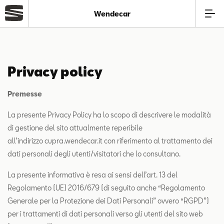
Wendecar
Azienda
Privacy policy
Modelli
Premesse
Offerte
La presente Privacy Policy ha lo scopo di descrivere le modalità
di gestione del sito attualmente reperibile
Service
all’indirizzo cupra.wendecar.it con riferimento al trattamento dei
dati personali degli utenti/visitatori che lo consultano.
Business
La presente informativa è resa ai sensi dell’art. 13 del
Regolamento (UE) 2016/679 (di seguito anche “Regolamento
Usato
Generale per la Protezione dei Dati Personali” ovvero “RGPD”)
per i trattamenti di dati personali verso gli utenti del sito web