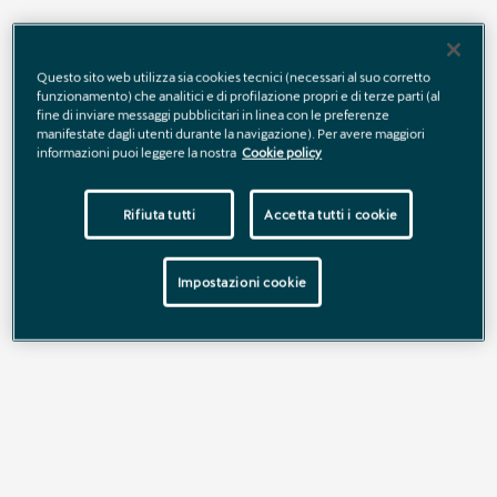
Tua da € 44.500
. Prezzo di listino € 47.760 (chiavi in mano,
comprensivo di 2 anni di garanzia aggiuntiva oppure fino ad un
Questo sito web utilizza sia cookies tecnici (necessari al suo corretto
massimo di 40.000 km totali; IPT esclusa), prezzo
funzionamento) che analitici e di profilazione propri e di terze parti (al
promozionato € 44.500. Offerta valida fino al 31/08/2026.
fine di inviare messaggi pubblicitari in linea con le preferenze
manifestate dagli utenti durante la navigazione). Per avere maggiori
informazioni puoi leggere la nostra
Cookie policy
Scopri tutti i dettagli
Rifiuta tutti
Accetta tutti i cookie
Impostazioni cookie