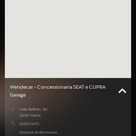
Wendecar - Concessionaria SEAT e CUPRA
Garage
Viale Belforte, 90
21100 Varese
0332274073
Distanze di riferimento: