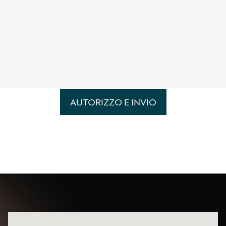
per attività di marketing diretto e indiretto e
ricerche di mercato
per attività di profilazione al fine di migliorare
l’offerta di prodotti e servizi
AUTORIZZO E INVIO