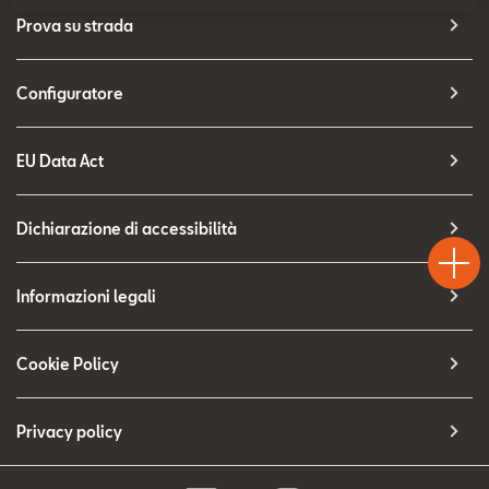
SEAT Usato Certificato
Prova su strada
Contatti
Configuratore
Configuratore
EU Data Act
Test
Dichiarazione di accessibilità
Chiama
Informaz
Drive
Informazioni legali
Cookie Policy
Privacy policy