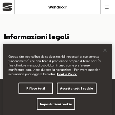
Wendecar
Azienda
Informazioni legali
Modelli
Wendecar Spa
Offerte
P. IVA: 01547650125
Questo sito web utilizza sia cookies tecnici (necessari al suo corretto
funzionamento) che analitici e di profilazione propri e di terze parti (al
fine di inviare messaggi pubblicitari in linea con le preferenze
Service
manifestate dagli utenti durante la navigazione). Per avere maggiori
informazioni puoi leggere la nostra
Cookie Policy
Business
Rifiuta tutti
Accetta tutti i cookie
Usato
Impostazioni cookie
SEAT Italia