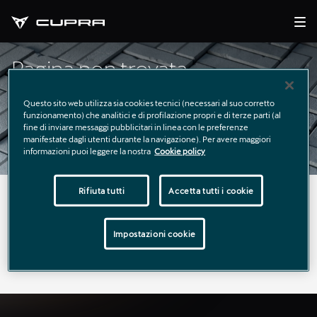
Pagina non trovata
Questo sito web utilizza sia cookies tecnici (necessari al suo corretto
funzionamento) che analitici e di profilazione propri e di terze parti (al
fine di inviare messaggi pubblicitari in linea con le preferenze
manifestate dagli utenti durante la navigazione). Per avere maggiori
informazioni puoi leggere la nostra
Cookie policy
Rifiuta tutti
Accetta tutti i cookie
La pagina richiesta non è stata trovata.
Puoi continuare a esplorare il sito usando il menù di
Impostazioni cookie
navigazione qui sopra.